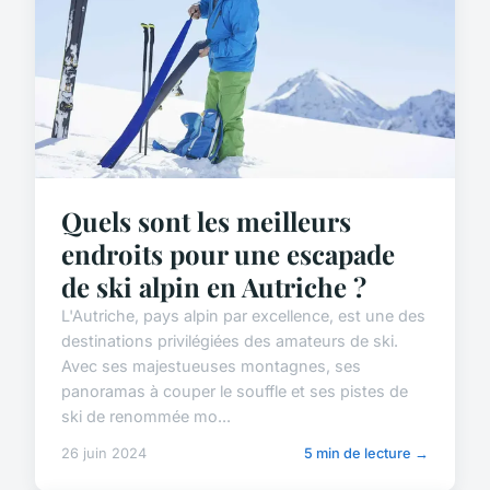
Quels sont les meilleurs
endroits pour une escapade
de ski alpin en Autriche ?
L'Autriche, pays alpin par excellence, est une des
destinations privilégiées des amateurs de ski.
Avec ses majestueuses montagnes, ses
panoramas à couper le souffle et ses pistes de
ski de renommée mo...
26 juin 2024
5 min de lecture →