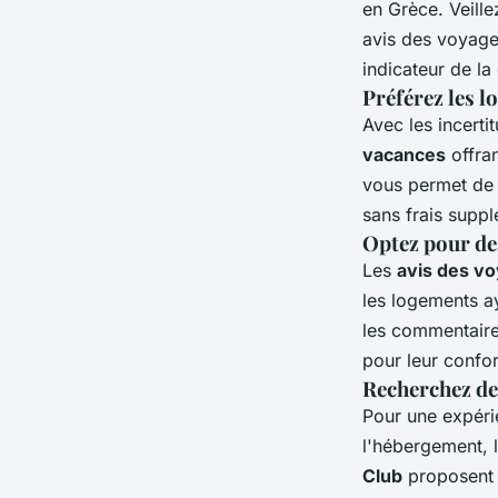
en Grèce. Veillez
avis des voyage
indicateur de la
Préférez les l
Avec les incert
vacances
offran
vous permet d
sans frais supp
Optez pour de
Les
avis des v
les logements a
les commentaires
pour leur confo
Recherchez des
Pour une expéri
l'hébergement, l
Club
proposent 