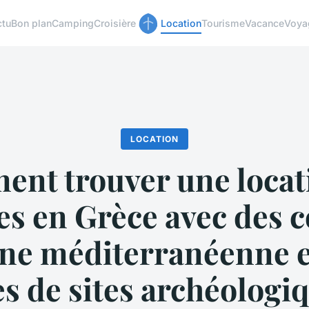
ctu
Bon plan
Camping
Croisière
Location
Tourisme
Vacance
Voya
LOCATION
nt trouver une locat
es en Grèce avec des c
ine méditerranéenne e
es de sites archéologi