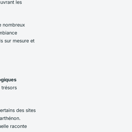
uvrant les
e nombreux
ambiance
ls sur mesure et
ogiques
 trésors
ertains des sites
arthénon.
uelle raconte