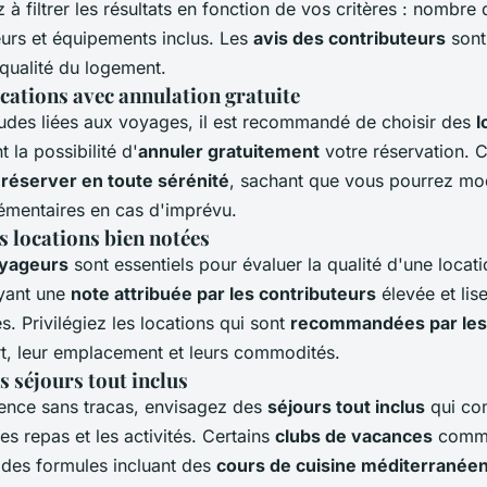
 à filtrer les résultats en fonction de vos critères : nombre d
urs et équipements inclus. Les
avis des contributeurs
sont
 qualité du logement.
ocations avec annulation gratuite
itudes liées aux voyages, il est recommandé de choisir des
l
t la possibilité d'
annuler gratuitement
votre réservation. C
e
réserver en toute sérénité
, sachant que vous pourrez mod
lémentaires en cas d'imprévu.
s locations bien notées
oyageurs
sont essentiels pour évaluer la qualité d'une locat
yant une
note attribuée par les contributeurs
élevée et lis
. Privilégiez les locations qui sont
recommandées par les
rt, leur emplacement et leurs commodités.
 séjours tout inclus
ence sans tracas, envisagez des
séjours tout inclus
qui co
es repas et les activités. Certains
clubs de vacances
comm
des formules incluant des
cours de cuisine méditerranée