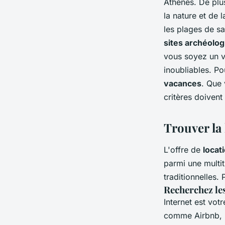
Athènes. De plu
la nature et de 
les plages de s
sites archéolo
vous soyez un v
inoubliables. Po
vacances
. Que
critères doivent
Trouver la 
L'offre de
locat
parmi une multi
traditionnelles.
Recherchez les
Internet est votr
comme Airbnb, 