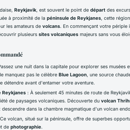
ndaise,
Reykjavik
, est souvent le point de
départ
des excurs
tuée à proximité de la
péninsule de Reykjanes
, cette région
pour les amateurs de
volcans
. En commençant votre périple i
écouvrir plusieurs
sites volcaniques
majeurs sans vous éloi
ecommandé
Passez une nuit dans la capitale pour explorer ses musées e
 Ne manquez pas le célèbre
Blue Lagoon
, une source chaud
se détendre avant d'entamer votre aventure.
e Reykjanes
: À seulement 45 minutes de route de Reykjavik
riété de paysages volcaniques. Découverte du
volcan Thri
z descendre dans la chambre magmatique d'un volcan endo
 Ce volcan, situé sur la péninsule, offre de superbes opport
t de
photographie
.