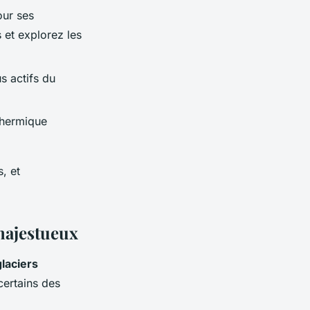
our ses
 et explorez les
s actifs du
thermique
, et
 majestueux
glaciers
certains des