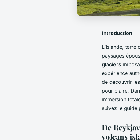
Introduction
L’Islande, terre
paysages époust
glaciers
imposan
expérience auth
de découvrir le
pour plaire. Dan
immersion total
suivez le guide
De Reykjavi
volcans isl