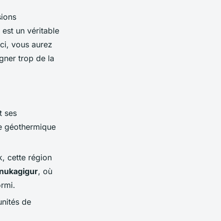
ions
 est un véritable
ci, vous aurez
gner trop de la
t ses
e géothermique
, cette région
hnukagigur
, où
rmi.
unités de