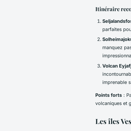
Itinéraire r
Seljalandsfo
parfaites po
Solheimajoku
manquez pas 
impressionna
Volcan Eyjafj
incontournab
imprenable su
Points forts
: Pa
volcaniques et g
Les îles V