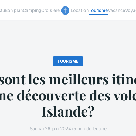
ctu
Bon plan
Camping
Croisière
Location
Tourisme
Vacance
Voya
TOURISME
sont les meilleurs itin
ne découverte des vol
Islande?
Sacha
•
26 juin 2024
•
5 min de lecture