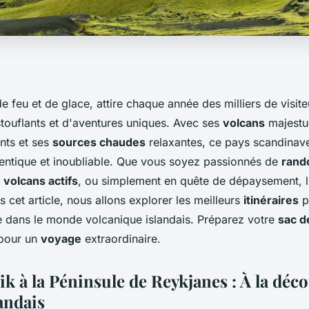
 de feu et de glace, attire chaque année des milliers de visit
ouflants et d'aventures uniques. Avec ses
volcans
majestu
ts et ses
sources chaudes
relaxantes, ce pays scandinave
entique et inoubliable. Que vous soyez passionnés de
rand
s
volcans actifs
, ou simplement en quête de dépaysement, l'
s cet article, nous allons explorer les meilleurs
itinéraires
p
e dans le monde volcanique islandais. Préparez votre
sac d
 pour un
voyage
extraordinaire.
k à la Péninsule de Reykjanes : À la déc
andais