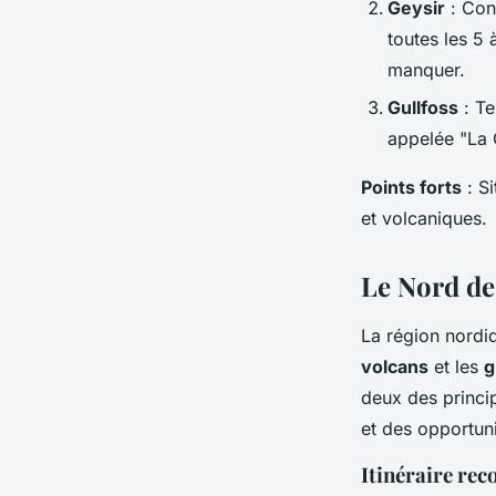
Geysir
: Con
toutes les 5
manquer.
Gullfoss
: Te
appelée "La 
Points forts
: S
et volcaniques.
Le Nord de 
La région nordiq
volcans
et les
g
deux des princip
et des opportunit
Itinéraire r