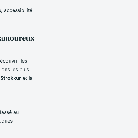
 accessibilité
s amoureux
écouvrir les
tions les plus
 Strokkur
et la
lassé au
laques