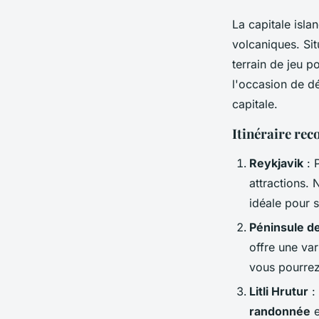
La capitale isla
volcaniques. Si
terrain de jeu 
l'occasion de d
capitale.
Itinéraire r
Reykjavik
: 
attractions.
idéale pour 
Péninsule d
offre une va
vous pourre
Litli Hrutur
:
randonnée
e