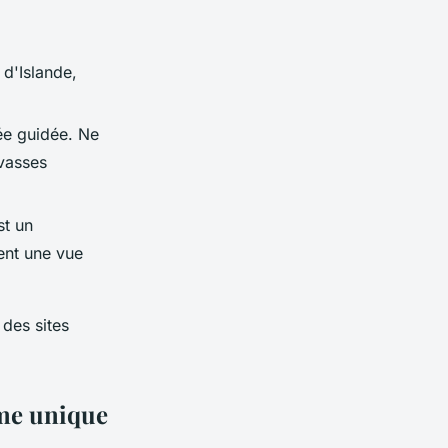
 d'Islande,
ée guidée. Ne
vasses
st un
ent une vue
 des sites
rme unique