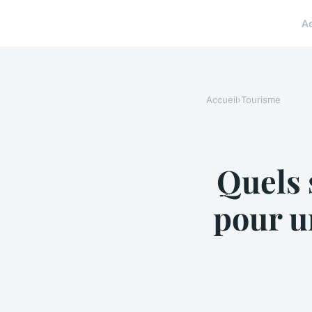
A
Accueil
›
Tourisme
Quels 
pour u