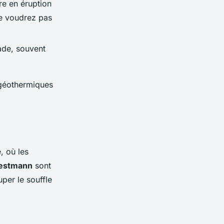
re en éruption
ne voudrez pas
ade, souvent
 géothermiques
, où les
Vestmann
sont
per le souffle