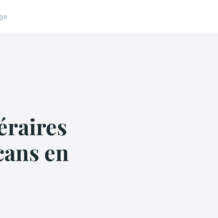
ge
éraires
cans en