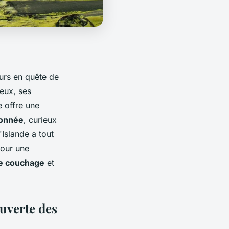
eurs en quête de
eux, ses
 offre une
onnée
, curieux
Islande a tout
our une
e couchage
et
ouverte des