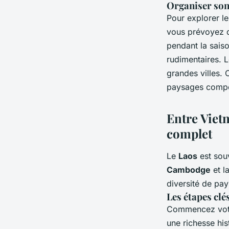
Organiser son
Pour explorer l
vous prévoyez de
pendant la sais
rudimentaires. L
grandes villes. 
paysages compe
Entre Viet
complet
Le
Laos
est souv
Cambodge
et l
diversité de pay
Les étapes clé
Commencez votr
une richesse hist