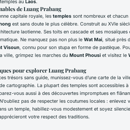
 temples au
Laos
.
nables de Luang Prabang
nne capitale royale, les
temples
sont nombreux et chacun a
Thong
est sans doute le plus célèbre. Construit au XVIe siècle
hitecture laotienne. Ses toits en cascade et ses mosaïques 
ématique. Ne manquez pas non plus le
Wat Mai
, situé près 
t Visoun
, connu pour son stupa en forme de pastèque. Po
la ville, grimpez les marches du
Mount Phousi
et visitez le
iques pour explorer Luang Prabang
es trésors sans guide, munissez-vous d’une carte de la vill
de cartographie. La plupart des temples sont accessibles à 
réparez-vous aussi à des découvertes impromptues en flânan
. N’oubliez pas de respecter les coutumes locales : enlevez
dans un temple, habillez-vous modestement et soyez silenci
 apprécieront votre respect des traditions.