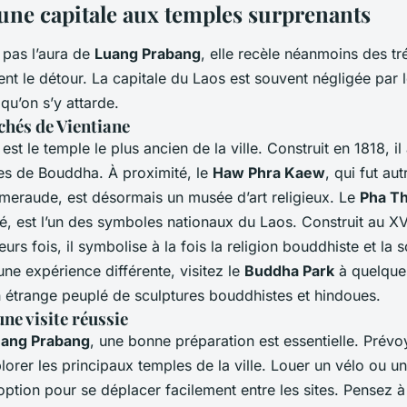
 une capitale aux temples surprenants
 pas l’aura de
Luang Prabang
, elle recèle néanmoins des tré
lent le détour. La capitale du Laos est souvent négligée par
 qu’on s’y attarde.
chés de Vientiane
est le temple le plus ancien de la ville. Construit en 1818, il
ues de Bouddha. À proximité, le
Haw Phra Kaew
, qui fut au
eraude, est désormais un musée d’art religieux. Le
Pha Th
, est l’un des symboles nationaux du Laos. Construit au XVI
eurs fois, il symbolise à la fois la religion bouddhiste et la 
une expérience différente, visitez le
Buddha Park
à quelque
din étrange peuplé de sculptures bouddhistes et hindoues.
ne visite réussie
ang Prabang
, une bonne préparation est essentielle. Prév
lorer les principaux temples de la ville. Louer un vélo ou u
option pour se déplacer facilement entre les sites. Pensez