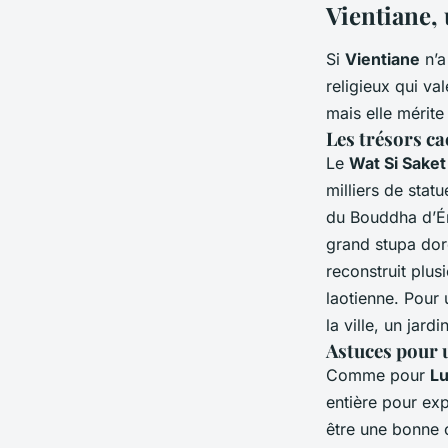
Vientiane,
Si
Vientiane
n’a
religieux qui va
mais elle mérite
Les trésors ca
Le
Wat Si Saket
milliers de stat
du Bouddha d’Ém
grand stupa doré
reconstruit plusi
laotienne. Pour 
la ville, un jar
Astuces pour u
Comme pour
Lu
entière pour exp
être une bonne 