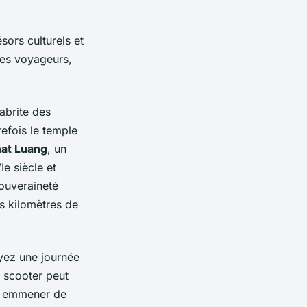
sors culturels et
 les voyageurs,
 abrite des
trefois le temple
at Luang
, un
e siècle et
souveraineté
s kilomètres de
oyez une journée
n scooter peut
 à emmener de