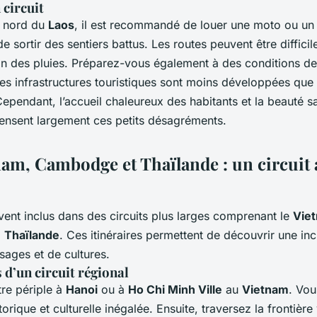
 circuit
e nord du
Laos
, il est recommandé de louer une moto ou un 
 sortir des sentiers battus. Les routes peuvent être difficile
on des pluies. Préparez-vous également à des conditions d
es infrastructures touristiques sont moins développées que
Cependant, l’accueil chaleureux des habitants et la beauté 
nsent largement ces petits désagréments.
nam, Cambodge et Thaïlande : un circuit 
ent inclus dans des circuits plus larges comprenant le
Vie
a
Thaïlande
. Ces itinéraires permettent de découvrir une in
sages et de cultures.
s d’un circuit régional
e périple à
Hanoi
ou à
Ho Chi Minh Ville
au
Vietnam
. Vou
orique et culturelle inégalée. Ensuite, traversez la frontière