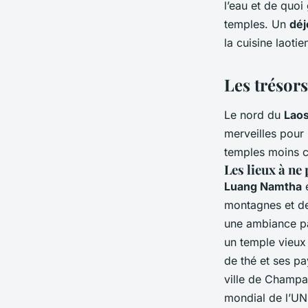
l’eau et de quoi
temples. Un
déj
la cuisine laotie
Les trésor
Le nord du
Lao
merveilles pour 
temples moins c
Les lieux à n
Luang Namtha
e
montagnes et de
une ambiance pai
un temple vieux
de thé et ses pa
ville de Champas
mondial de l’UN