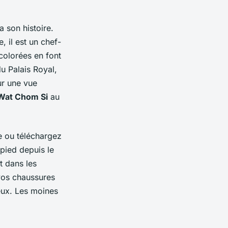
 son histoire.
, il est un chef-
colorées en font
du Palais Royal,
ur une vue
Wat Chom Si
au
e ou téléchargez
pied depuis le
t dans les
 vos chaussures
eux. Les moines