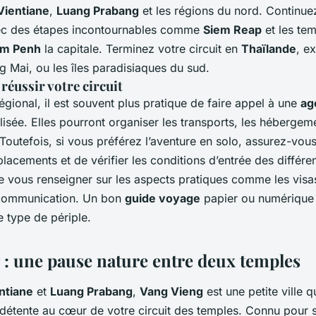
Vientiane
,
Luang Prabang
et les régions du nord. Continuez
ec des étapes incontournables comme
Siem Reap
et les te
m Penh
la capitale. Terminez votre circuit en
Thaïlande
, e
g Mai, ou les îles paradisiaques du sud.
réussir votre circuit
régional, il est souvent plus pratique de faire appel à une
ag
isée. Elles pourront organiser les transports, les hébergeme
 Toutefois, si vous préférez l’aventure en solo, assurez-vou
placements et de vérifier les conditions d’entrée des différe
e vous renseigner sur les aspects pratiques comme les visas
communication. Un bon
guide voyage
papier ou numérique 
e type de périple.
 : une pause nature entre deux temples
ntiane
et
Luang Prabang
,
Vang Vieng
est une petite ville q
 détente au cœur de votre circuit des temples. Connu pour