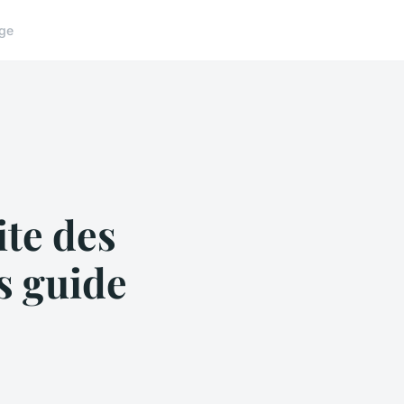
ge
te des
s guide