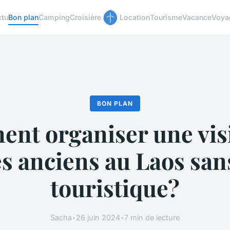
ctu
Bon plan
Camping
Croisière
Location
Tourisme
Vacance
Voya
BON PLAN
nt organiser une visi
s anciens au Laos san
touristique?
Sacha
•
26 juin 2024
•
7 min de lecture