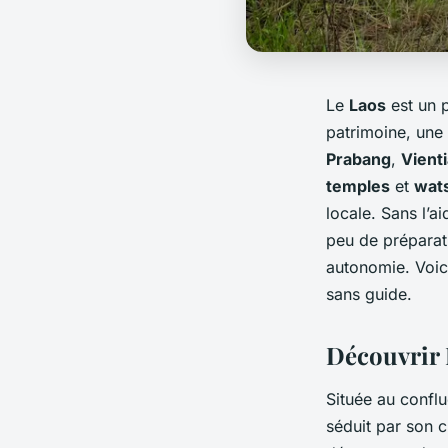
Le
Laos
est un p
patrimoine, une 
Prabang
,
Vient
temples
et
wat
locale. Sans l’a
peu de préparati
autonomie. Voic
sans guide.
Découvrir 
Située au confl
séduit par son c