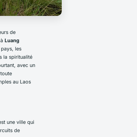
eurs de
 à
Luang
pays, les
a spiritualité
ourtant, avec un
 toute
mples au Laos
st une ville qui
rcuits de