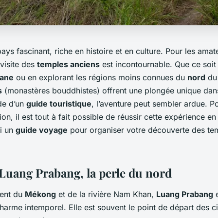
ays fascinant, riche en histoire et en culture. Pour les amat
visite des
temples anciens
est incontournable. Que ce soit
iane
ou en explorant les régions moins connues du
nord
du 
s
(monastères bouddhistes) offrent une plongée unique dans l
ide d’un
guide touristique
, l’aventure peut sembler ardue. P
on, il est tout à fait possible de réussir cette expérience en
i un
guide voyage
pour organiser votre découverte des te
Luang Prabang, la perle du nord
uent du
Mékong
et de la rivière Nam Khan,
Luang Prabang
e
harme intemporel. Elle est souvent le point de départ des ci