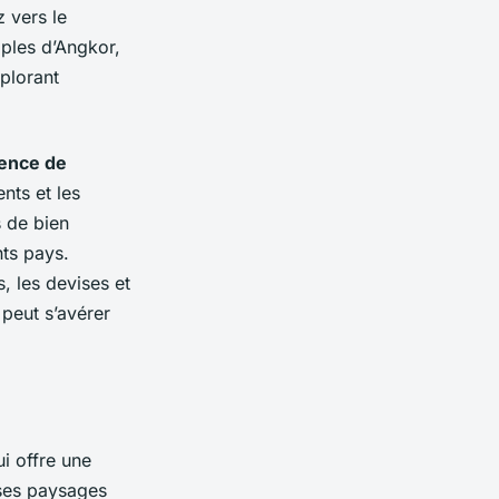
 vers le
mples d’Angkor,
xplorant
ence de
nts et les
s de bien
nts pays.
, les devises et
peut s’avérer
ui offre une
 ses paysages