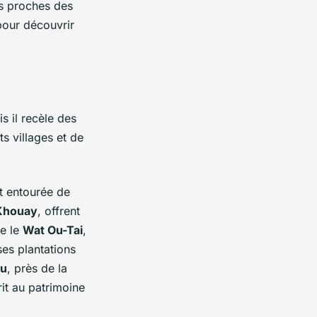
rs proches des
pour découvrir
is il recèle des
s villages et de
st entourée de
Khouay
, offrent
te le
Wat Ou-Tai
,
es plantations
ou
, près de la
it au patrimoine