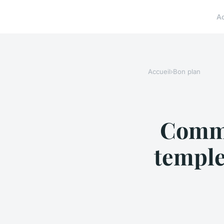
A
Accueil
›
Bon plan
Comme
temple