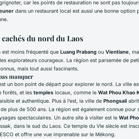
 grignoter, car les points de restauration ne sont pas toujou
euner
dans un restaurant local est aussi une bonne option 
nne.
s cachés du nord du Laos
s
est moins fréquenté que
Luang Prabang
ou
Vientiane
, ma
les explorateurs courageux. La région est parsemée de petit
onnus, mais tout aussi fascinants.
e pas manquer
st un bon point de départ pour explorer le nord. La ville e
 forêts, et les
temples
locaux, comme le
Wat Phou Khao 
sible et authentique. Plus à l’est, la ville de
Phongsali
abri
 de plus de 500 ans. La région est également connue pour s
ysages spectaculaires. Un autre site à visiter est le
Wat Ph
sak, dans le sud du Laos. Ce temple du VIe siècle est inscr
ESCO et offre une vue imprenable sur le Mékong.