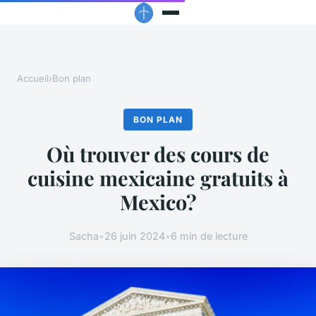
Accueil
›
Bon plan
BON PLAN
Où trouver des cours de
cuisine mexicaine gratuits à
Mexico?
Sacha
•
26 juin 2024
•
6 min de lecture