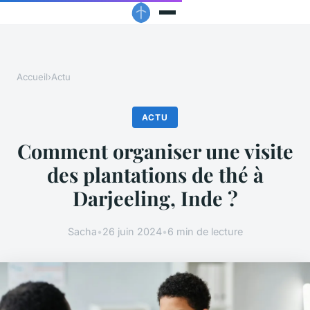
Accueil
›
Actu
ACTU
Comment organiser une visite
des plantations de thé à
Darjeeling, Inde ?
Sacha
•
26 juin 2024
•
6 min de lecture